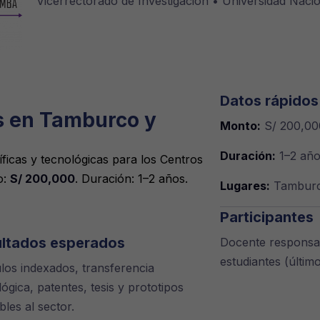
Vicerrectorado de Investigación • Universidad Naci
Datos rápidos
s en Tamburco y
Monto:
S/ 200,00
Duración:
1–2 año
ficas y tecnológicas para los Centros
o:
S/ 200,000
. Duración: 1–2 años.
Lugares:
Tamburc
Participantes
ltados esperados
Docente responsabl
estudiantes (últim
ulos indexados, transferencia
ógica, patentes, tesis y prototipos
Fondos: Canon / Sob
bles al sector.