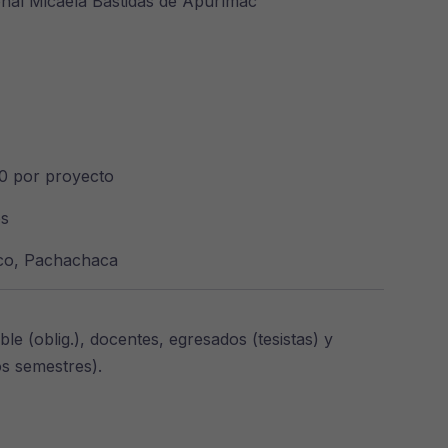
onal Micaela Bastidas de Apurímac
0 por proyecto
s
o, Pachachaca
e (oblig.), docentes, egresados (tesistas) y
os semestres).
recanon / Regalías