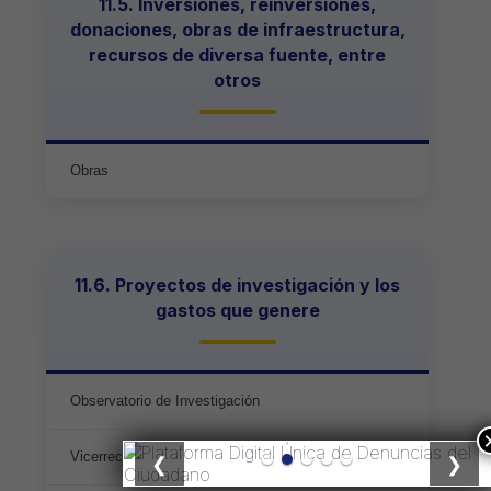
11.5. Inversiones, reinversiones,
donaciones, obras de infraestructura,
recursos de diversa fuente, entre
otros
Obras
11.6. Proyectos de investigación y los
gastos que genere
Observatorio de Investigación
Vicerrectorado de Investigación
❮
❯