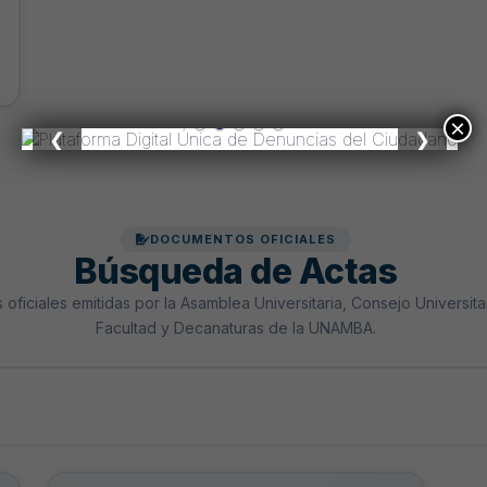
×
❮
❯
DOCUMENTOS OFICIALES
Búsqueda de Actas
 oficiales emitidas por la Asamblea Universitaria, Consejo Universit
Facultad y Decanaturas de la UNAMBA.