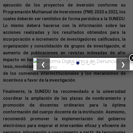
ejecución de los proyectos de inversión conforme su
Programación Multianual de Inversiones (PMI) 2020 a 2022, los
cuales deberán ser remitidos de forma periódica a la SUNEDU.
Lo mismo deberá hacerse con la información sobre las
acciones realizadas y los resultados obtenidos para la
incorporación e incremento de investigadores calificados, la
organización y consolidación de grupos de investigación, el
aumento de publicaciones en revistas indexadas de alto
impacto en base de datos a nivel internacional, ponencias y
❮
❯
tesis, movilidad docente, pasantías de investigación, así como
de los convenios interinstitucionales y los mecanismos de
incentivos a favor de la investigación.
Finalmente, la SUNEDU ha recomendado a la universidad
coordinar la ampliación de las plazas de nombramiento y
promoción de docentes ordinarios para la óptima
conformación del cuerpo docente de la institución. Asimismo,
recomendó promover la implementación del gobierno
electrónico para mejorar el intercambio eficaz y eficiente de
servicios, información y conocimiento a partir de tecnologías