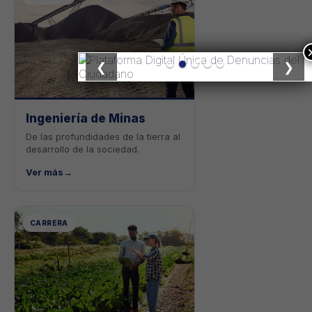
❮
❯
Ingeniería de Minas
De las profundidades de la tierra al
desarrollo de la sociedad.
Ver más
→
CARRERA