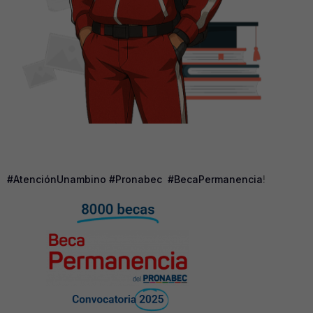
#AtenciónUnambino
#Pronabec
#BecaPermanencia
!