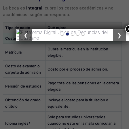
La beca es
integral
, cubre los costos académicos y no
académicos, según corresponda.
Tipo de gasto
Qué cubre
❮
❯
Costos académicos
Cubre la matrícula en la institución
Matrícula
elegible.
Costo de examen o
Costo por el proceso de admisión.
carpeta de admisión
Pago total de las pensiones en la carrera
Pensión de estudios
elegida.
Obtención de grado
Incluye el costo para la titulación o
o título
equivalente.
Solo para estudios universitarios,
Idioma inglés*
cuando no esté en la malla curricular, a