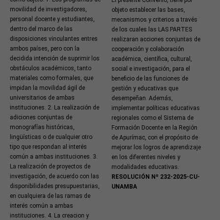
El presente Convenio, tiene por
movilidad de investigadores,
objeto establecer las bases,
personal docente y estudiantes,
mecanismos y criterios a través
dentro del marco de las
de los cuales las LAS PARTES
disposiciones vinculantes entres
realizaran acciones conjuntas de
ambos países, pero con la
cooperación y colaboración
decidida intención de suprimir los
académica, científica, cultural,
obstáculos académicos, tanto
social e investigación, para el
materiales como formales, que
beneficio de las funciones de
impidan la movilidad ágil de
gestión y educativas que
universitarios de ambas
desempeñan. Además,
instituciones. 2. La realización de
implementar políticas educativas
adiciones conjuntas de
regionales como el Sistema de
monografías históricas,
Formación Docente en la Región
lingüísticas o de cualquier otro
de Apurímac, con el propósito de
tipo que respondan al interés
mejorar los logros de aprendizaje
común a ambas instituciones. 3.
en los diferentes niveles y
La realización de proyectos de
modalidades educativas.
investigación, de acuerdo con las
RESOLUCIÓN Nº 232-2025-CU-
disponibilidades presupuestarias,
UNAMBA
en cualquiera de las ramas de
interés común a ambas
instituciones. 4. La creacion y