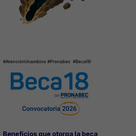
#AtenciónUnambino
#Pronabec
#Beca18
!
Beneficios que otorga la beca